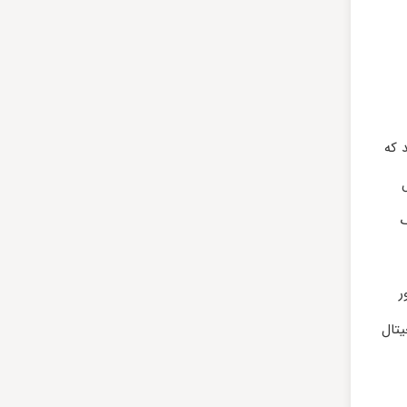
 که
ک
ر
یتال