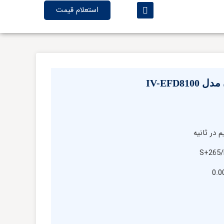
استعلام قیمت
IV-EFD8