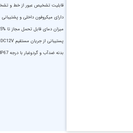
قابلیت تشخیص عبور از خط و تشخی
دارای میکروفون داخلی و پشتیبانی از ح
-40℃~65℃, 0~95% میزان دمای قابل تحمل مجاز تا
پستیبانی از جریان مستقیم DC12V و PoE
بدنه ضدآب و گردوغبار با درجه IP67