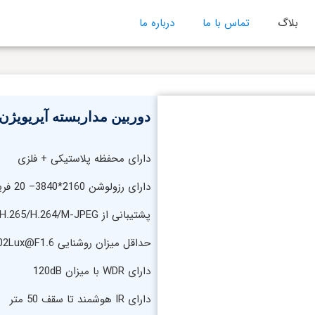
بلاگ
تماس با ما
درباره ما
دوربین مداربسته آیریویژن مدل 100
دارای محفظه پلاستیکی + فلزی
دارای رزولوشن 2160*3840– 20 فریم در ثانیه
پشتیبانی از S+265/H.265/H.264/M-JPEG
حداقل میزان روشنایی 0.002Lux@F1.6
دارای WDR با میزان 120dB
دارای IR هوشمند تا سقف 50 متر