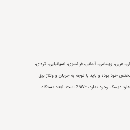
عربی، انگلیسی، لهستانی، عربی، ویتنامی، آلمانی، فرانسوی، اسپانیایی، کره‌ای،
مختص خود بوده و باید با توجه به جریان و ولتاژ برق
ویژه‌ی خود راه‌اندازی شوند. از این رو منبع تغذیه در این دستگاه، 100-240 VAC, 50~60HZ می‌باشد. میزان برق مصرفی در زمانی که هارد دیسک وجود ندارد، ≤25W است. ابعاد دستگاه