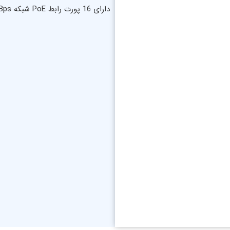
دارای 16 پورت رابط PoE شبکه 100/10MBps با قابلیت RJ45