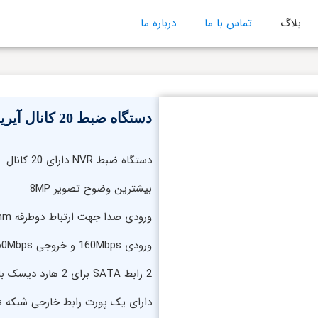
بلاگ
تماس با ما
درباره ما
دستگاه ضبط 20 کانال آیریویژن مدل IV-ANVR2012
دستگاه ضبط NVR دارای 20 کانال
بیشترین وضوح تصویر 8MP
ورودی صدا جهت ارتباط دوطرفه 1ch-3.5mm
ورودی 160Mbps و خروجی 60Mbps
2 رابط SATA برای 2 هارد دیسک با ظرفیت 10TB برای هر هارد
دارای یک پورت رابط خارجی شبکه 100/10MBps با قابلیت RJ45