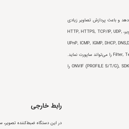
دهد و باعث پردازش تصاویر زیادی
می‌گردد. پروتکل در این مدل از دستگاه‌های ضبط‌کننده تصویر، HTTP, HTTPS, TCP/IP, UDP,
UPnP, ICMP, IGMP, DHCP, DNS,D
Filter, Telnet, SSH, RTSP, RTP, RTCP, ARP, SNMP(v1), PPPOE را می‌تواند ساپورت نماید.
علاوه بر این پروتکل‌ها، سیستم این دستگاه قابلیت ONVIF (PROFILE S/T/G), SDK, P2P را
رابط خارجی
در این دستگاه ضبط‌کننده تصویر، س