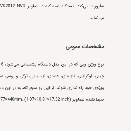
می‌نماید.
مشخصات عمومی
ن
چینی، اوکراینی، تایلندی، هلندی، ایتالیایی، ترکی و روسی س
ضبط‌کننده تصاویر IV-ANVR2012 NVR، 7.5×277×440mm, (1.87×10.91×17.32 inch) می‌باشد.