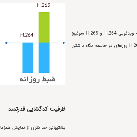
این دستگاه هوشمند است و به صورت خودکار بین کدک ویدئویی H.264 و H.265 سوئیچ
می‌کند. در مقایسه با سایر کدک‌های فشرده‌سازی، کدک H.265 روزهای در حافظه نگاه داشتن
ظرفیت کدگشایی قدرتمند