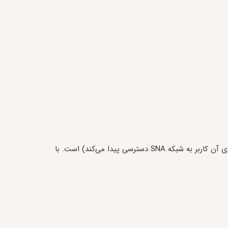
RAID (آرایه چندگانه دیسک‌های مستقل) روشی برای ادغام هارد دیسک‌ها و آوردن آنها تحت یک واحد منطقی (دستگاهی که به وسیله‌ی آن کاربر به شبکه SNA دسترسی پیدا می‌کند) است. با