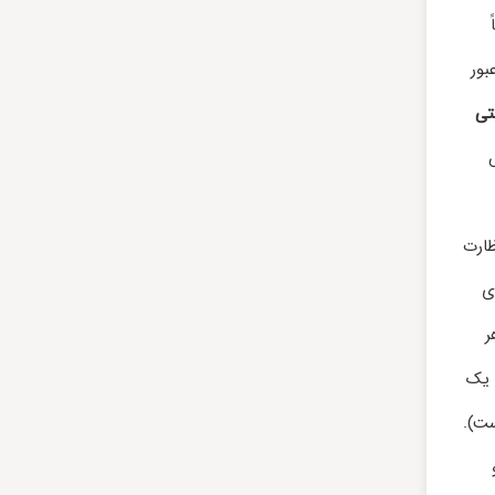
بور
تی
ظارت
ی
ر
 یک
ست).