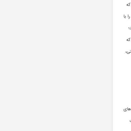
که
ا با
؛
که
ی،
‌های