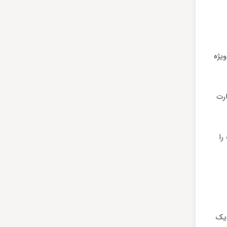
یژه
ارت
را
 یک