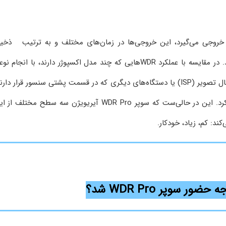
 داده‌ها خروجی می‌گیرد، این خروجی‌ها در زمان‌های مختلف و به ترتیب ذخیر
می‌شوند و در یک تصویر واضح با هم ترکیب می‌گردند. در مقایسه با عملکرد WDRهایی که چند مدل اکسپوژر دارند، با انجام 
پردازش سیگنال خاص به وسیله‌ی یک پردازنده‌ی سیگنال تصویر (ISP) یا دستگاه‌های دیگری که در قسمت پشتی سنسور قرار دار
تصاویر باکیفیتی را می‌توان تحت شرایط کم‌نور تهیه کرد. این در حالی‌ست که سوپر WDR Pro آیریویژن سه سطح مختلف 
ند: کم، زیاد، خودکار.
ور سوپر WDR Pro شد؟