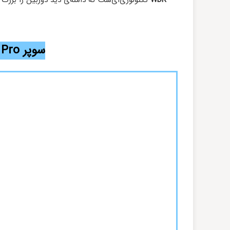
WDR
تکنولوژی‌ای‌ست که دامنه‌ی دید دوربین را بزرگ
سوپر WDR Pro آیریویژن چیست؟