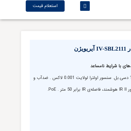
استعلام قیمت
یژن
های با شرایط نامساعد
2 مگاپیکسلیی، سوپر WDR برابر 140 دسی.بل. سنسور اولترا لولایت 0.001 لاکس . ضدآب و
گردوغبار IP67، ضدضربه IK10، سنسور IR II هوشمند، فاصله‌ی IR برابر 50 متر . PoE.