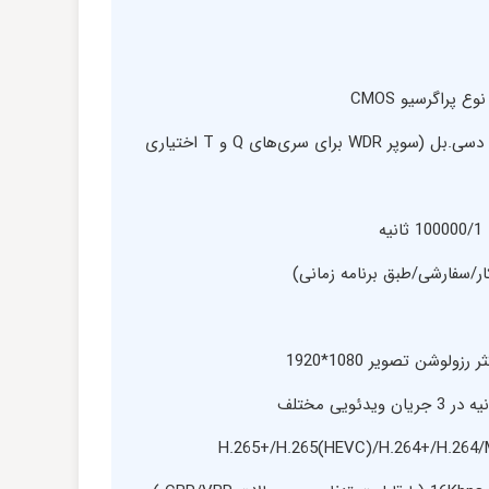
دارای سوپر WDR برابر با 140 دسی.بل (سوپر WDR برای سری‌های Q و T اختیاری
/سفارشی/طبق برنامه‌ زمانی)