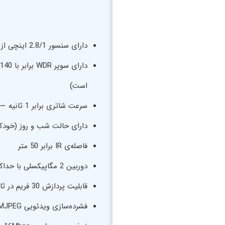
دارای سنسور 2.8/1 اینچی از نوع پراگرسیو CMOS
است)
سرعت شاتری برابر 1 ثانیه ∼ 100000/1 ثانیه
دارای حالت شب و روز (خودکار
فاصله‌ی IR برابر 50 متر
دوربین 2 مگاپیکسلی با حداکثر رزولوشن تصویر 1080*1920
قابلیت پردازش 30 فریم در ثانیه در 3 جریان ویدئویی مختلف
فشرده‌سازی ویدئویی H.265+/H.265(HEVC)/H.264+/H.264/MJPEG