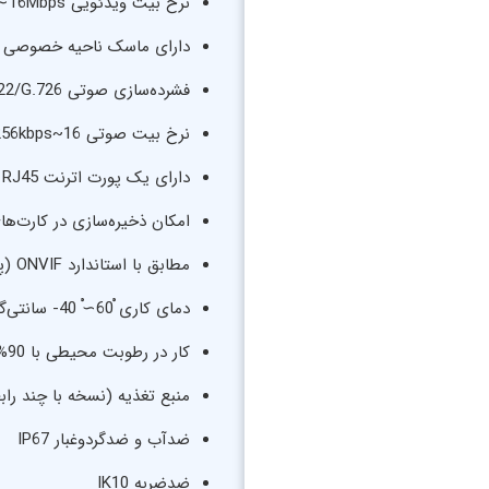
نرخ بیت ویدئویی 16Kbps∼16Mbps (با قابلیت تنظیم روی حالات CBR/VBR )
دارای ماسک ناحیه خصوصی برای 8 
فشرده‌سازی صوتی G.711/AAC/G.722/G.726
نرخ بیت صوتی 16~256kbps
دارای یک پورت اترنت RJ45 با طولی برابر 100/10 متر
امکان ذخیره‌سازی در کارت‌های microSD/SDHC/SDXC، تا سقف 256 گیگ
مطابق با استاندارد ONVIF (پروفایل‌های G, Q, S, T, API)
دمای کاری ﹾ60∼ﹾ 40- سانتی‌گراد
کار در رطوبت محیطی با 90% ∼0
منبع تغذیه (نسخه با چند رابط کاربری)DC 12V±10%
ضدآب و ضدگردوغبار IP67
ضدضربه IK10