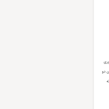
وری
 دو
ه