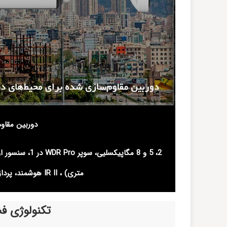
دوربین مقاو
متری) ، IR II هوشمند، پردازش 120 فریم در هر ثانیه، PoE، رابط‌های چندکاره
تکنولوژی فشر