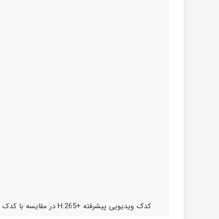
کدک ویدیویی پیشرفته +H.265 در مقایسه با کدک ویدیویی H.264 تا 80-70 درصد در مصرف پهنای باند صرفه جویی میکند .