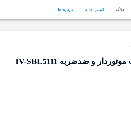
بلاگ
تماس با ما
درباره ما
دار و ضدضربه IV-SBL5111