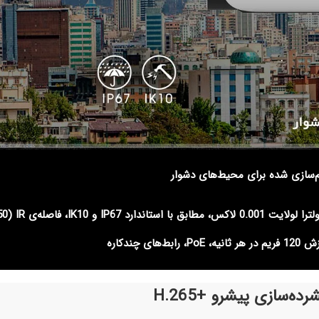
م‌سازی شده برای محیط‌های دشوار
2، 5 و 8 مگاپیکسلیی، سوپر WDR Pro در 1، سنسور اولترا لولایت 0.001 لاکس، مطابق با ا
ده‌سازی پیشرو +H.265