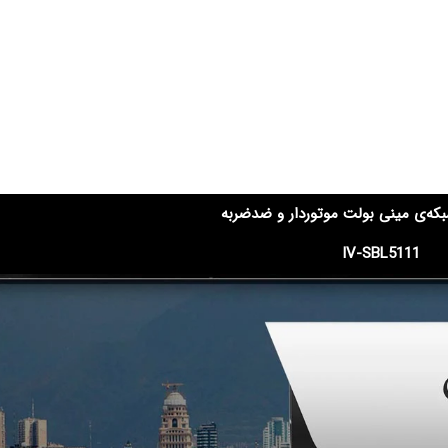
ه‌ی مینی بولت موتوردار و ضدضربه
IV-SBL5111