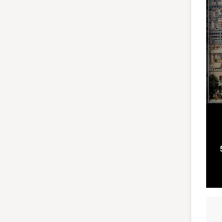
ستاندارد IP67 و IK10، فاصله‌ی IR (50