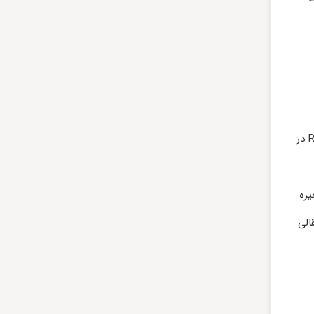
مداربسته به دستگاه‌ های NVR و همچنین استفاده از منبع تغذیه کابل‌ های اتصال لازم است. کابل‌ ها در دو نوع ترکیبی و کابل RG59 در
 ذخیره
ویر انتقالی