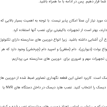
شما قرار دهیم. پس در ادامه با ما همراه باشید.
 مورد نیاز آن عملاً امکان‌ پذیر نیست. با توجه به اهمیت بسیار بالایی که
ند، بهتر است از تجهیزات باکیفیتی برای نصب آنها استفاده کرد.
 آن آشنایی داشته باشید. زیرا انواع دوربین‌ های مداربسته دارای تکنولوژی
نواع بولت (دیواری)، دام (سقفی) و اسپید دام (چرخشی) وجود دارد که هر ک
خی تجهیزات مهم و ضروری برای دوربین‌ های مداربسته می‌ پردازیم:
یسک است. کاربرد اصلی این قطعه نگهداری تصاویر ضبط شده از دوربین‌ ها
مداربسته است. بهتر است بر اساس نیاز خود ظرفیت هارد دیسک را انتخاب کنید. نصب هارد دیسک در داخل دستگاه‌ های NVR یا
 است که می‌ توان بر اساس تعداد دوربین‌ های مداربسته نصب شده و کیفی