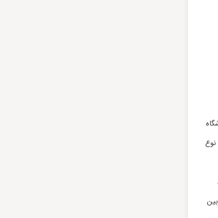
گاه
 نوع
بین