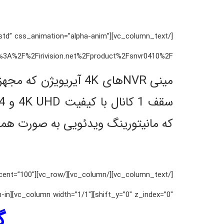
ht=”std” css_animation=”alpha-anim”
rivision.net%2Fproduct%2Fsnvr0410%2F”][vc_column_text css_animation=”zoom-in”]
که مانیتورینگ ویدئویی به صورت همزم
percent=”100″
shift_y=”0″ z_index=”0″][vc_column width=”1/1″][vc_column_text css_animation=”zoom-in”]
گ