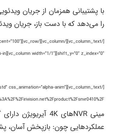
با پشتیبانی همزمان از جریان ویدئوی
را می‌دهد که با دست باز، جریان ویدئ
percent=”100″
shift_y=”0″ z_index=”0″][vc_column width=”1/1″][vc_column_text css_animation=”zoom-in”]
ht=”std” css_animation=”alpha-anim”
rivision.net%2Fproduct%2Fsnvr0410%2F”][vc_column_text css_animation=”zoom-in”]
مینی NVRهای 4K آیر
عملکردهایی چون: بازپخش آسان، پشتی