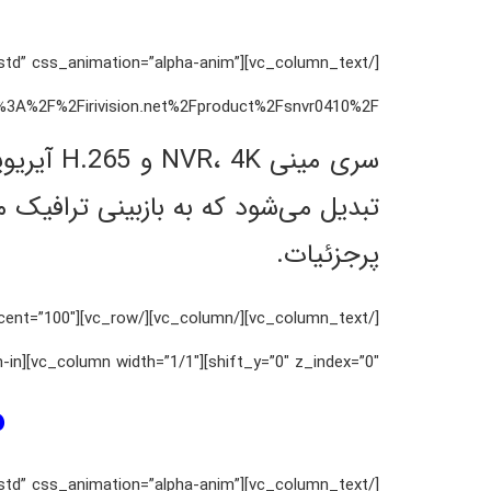
ht=”std” css_animation=”alpha-anim”
rivision.net%2Fproduct%2Fsnvr0410%2F”][vc_column_text css_animation=”zoom-in”]
تبدیل می‌شود که به بازبینی ترافیک 
پرجزئیات.
percent=”100″
shift_y=”0″ z_index=”0″][vc_column width=”1/1″][vc_column_text css_animation=”zoom-in”]
م
ht=”std” css_animation=”alpha-anim”