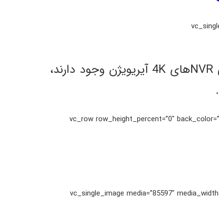
[/vc_colu
گزینه‌های ذخیره‌سازی منعطفی همچون هارد درایوها HDD و NAS که در سری مینی NVRهای 4K آیریویژن وجود دارند،
[/vc_column_text][/vc_column][/vc_row][vc_row row_height_
[/vc_column_text][vc_single_image media=”85597″