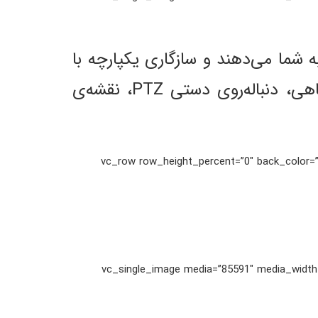
را به شما می‌دهند و سازگاری یکپارچه با
عملکردهای پیشرفته‌ی آیریویژن را تضمین می‌کنند: دنباله‌روی خودکار PTZ/چشم ماهی، دنباله‌روی دستی PTZ، نقشه‌ی
[/vc_column_text][/vc_column][/vc_row][vc_row row_height_
[/vc_column_text][vc_single_image media=”85591″