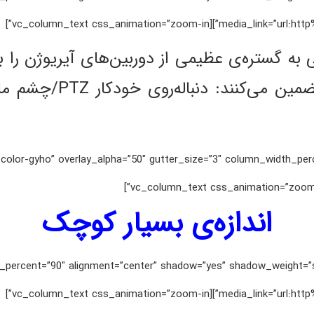
media_link=”url:http%3A%2F%2Fi
ویژن دسترسی به گستره‌ی عظیمی از دوربین‌های آیریوژن 
percent=”0″ back_color=”color-gyho” overlay_alpha=”50″ gutter_size=”3″ column_width_
اندازه‌ی بسیار کوچک
 media_width_percent=”90″ alignment=”center” shadow=”yes” shadow_weig
media_link=”url:http%3A%2F%2Fi