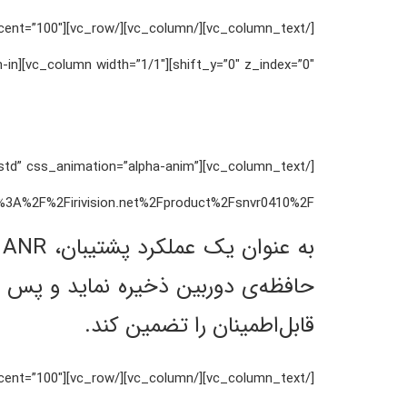
percent=”100″
shift_y=”0″ z_index=”0″][vc_column width=”1/1″][vc_column_text css_animation=”zoom-in”]
ht=”std” css_animation=”alpha-anim”
rivision.net%2Fproduct%2Fsnvr0410%2F”][vc_column_text css_animation=”zoom-in”]
ب
قابل‌اطمینان را تضمین کند.
percent=”100″