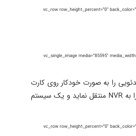
[/vc_column_text][/vc_column][/vc_row][vc_row row_height_
[/vc_column_text][vc_single_image media=”85595″
ت، داده‌های ویدئویی را به صورت خودکار روی کارت
حافظه‌ی دوربین ذخیره نماید و پس از اتصال جریان اینترنت، ویدئوهای ضبط شده را به NVR منتقل نماید و یک سیستم
[/vc_column_text][/vc_column][/vc_row][vc_row row_height_