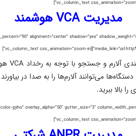
مدیریت VCA هوشمند
 media_width_percent=”90″ alignment=”center” shadow=”yes” shadow_weig
media_link=”url:http%3A%2F%2Fi
مینی NVRها
ا می‌توانند آلارم‌ها را به صدا در بیاورند و
ا بالا ببرید.
percent=”0″ back_color=”color-gyho” overlay_alpha=”50″ gutter_size=”3″ column_width_
مدیریت ANPR شرکتی