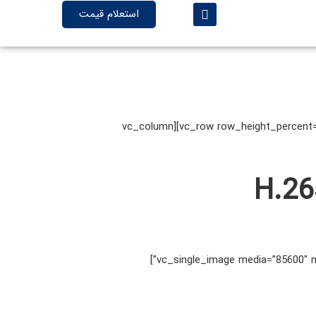
استعلام قیمت
[vc_row row_height_percent=”0″ back_color=”color-gyho” overlay_alpha=”50″ gutter_size=”3″ column_width_percent=”100″ shift_y=”0″ z_index=”0″][vc_column
[/vc_column_text][vc_single_image media=”85600″ media_width_percent=”100″ media_link=”url:http%3A%2F%2Firivision.net%2Fproduct%2Fsnvr0410%2F”]