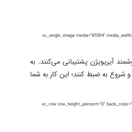
[/vc_column_text][vc_single_image media=”85594″
ی 4K آیریویژن از پیکربندی آلارم و جستجو با توجه به رخداد VCA هوشمند آیریویژن پشتیبانی می‌کنند. به
 شروع به ضبط کنند؛ این کار به شما
[/vc_column_text][/vc_column][/vc_row][vc_row row_height_