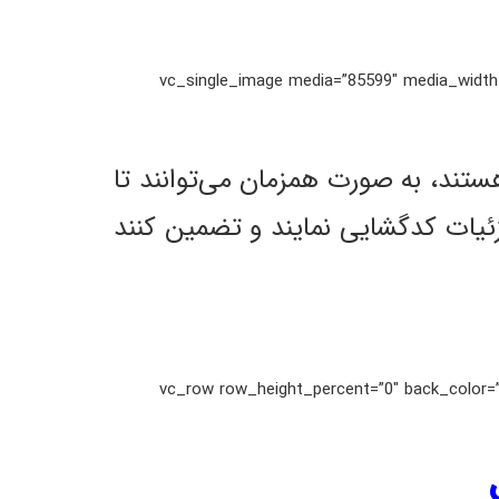
[/vc_column_text][vc_single_image media=”85599″
NVRهای 4K آیریویژن که مجهز به قابلیت‌های قدرتمند کدگشایی و پخش 4K هستند، به صورت همزمان می‌توانند تا
فیت 1080 پیکسلی را با ریزترین جزئیات کدگشایی نمایند و تضمین کنند
[/vc_column_text][/vc_column][/vc_row][vc_row row_height_