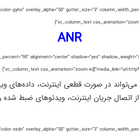
percent=”0″ back_color=”color-gyho” overlay_alpha=”50″ gutter_size=”3″ column_width_
ANR
 media_width_percent=”90″ alignment=”center” shadow=”yes” shadow_weig
media_link=”url:http%3A%2F%2Fi
ه عنوان یک عملکرد پشتیبان، ANR می‌تواند در صورت قطعی اینترن
percent=”0″ back_color=”color-xsdn” overlay_alpha=”50″ gutter_size=”3″ column_width_