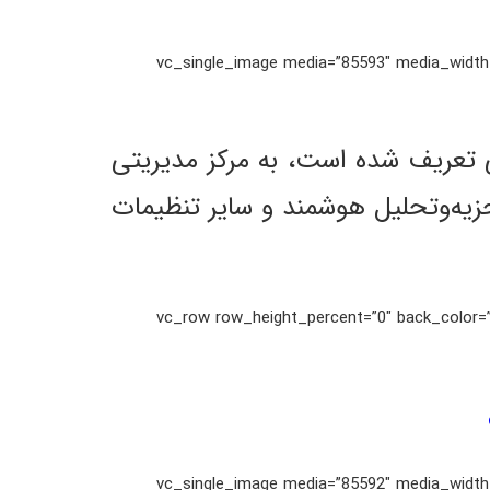
[/vc_column_text][vc_single_image media=”85593″
 و 265.H آیریویژن که به عنوان سیستم مدیریت ANPR شرکتی تعریف شده است، به مرکز مدیریتی
زیه‌و‌تحلیل هوشمند و سایر تنظیمات
[/vc_column_text][/vc_column][/vc_row][vc_row row_height_
[/vc_column_text][vc_single_image media=”85592″