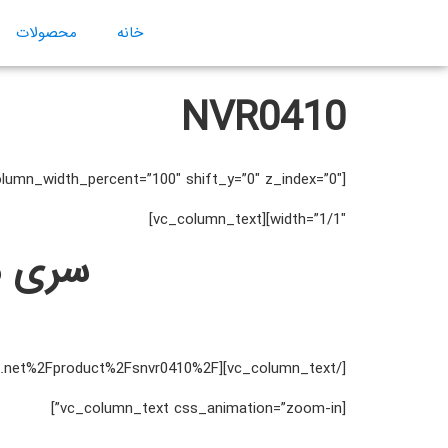
خانه
محصولات
NVR0410
width=”1/1″][vc_column_text]
سری مینی NVR، با 
[vc_column_text css_animation=”zoom-in”]