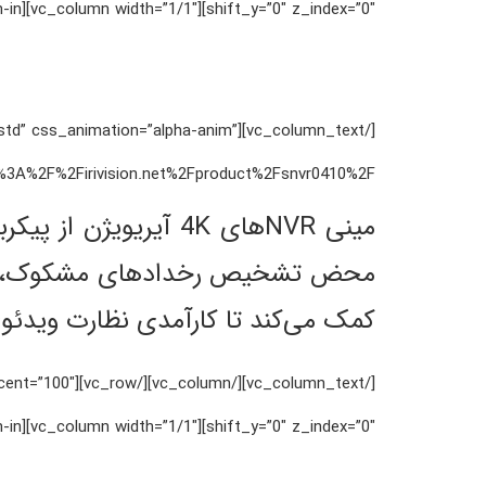
shift_y=”0″ z_index=”0″][vc_column width=”1/1″][vc_column_text css_animation=”zoom-in”]
ht=”std” css_animation=”alpha-anim”
rivision.net%2Fproduct%2Fsnvr0410%2F”][vc_column_text css_animation=”zoom-in”]
محض تشخیص رخدادهای مشکوک، دستگاه‌ه
کمک می‌کند تا کارآمدی نظارت ویدئوی ر
percent=”100″
shift_y=”0″ z_index=”0″][vc_column width=”1/1″][vc_column_text css_animation=”zoom-in”]