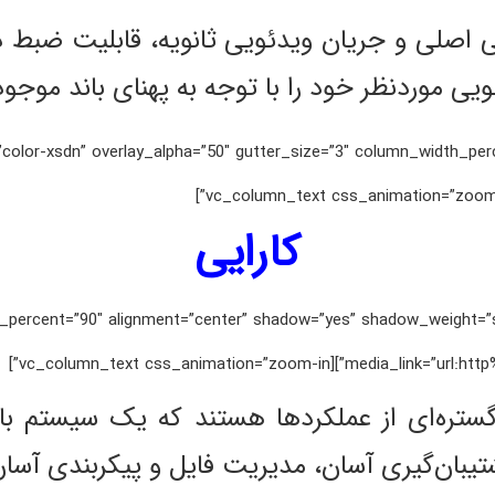
ی اصلی و جریان ویدئویی ثانویه، قابلیت ضبط 
ویی موردنظر خود را با توجه به پهنای باند موجود
percent=”0″ back_color=”color-xsdn” overlay_alpha=”50″ gutter_size=”3″ column_width_
کارایی
 media_width_percent=”90″ alignment=”center” shadow=”yes” shadow_weig
media_link=”url:http%3A%2F%2Fi
یویژن دارای گستره‌ای از عملکردها هستند که یک سیست
بان‌گیری آسان، مدیریت فایل و پیکربندی آسان