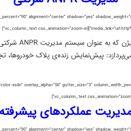
 media_width_percent=”90″ alignment=”center” shadow=”yes” shadow_weig
media_link=”url:http%3A%2F%2Fi
سری مینی NVR، 4K
می‌پردازد: پیش‌نمایش زنده‌ی پلاک خودروها، تج
percent=”0″ back_color=”color-xsdn” overlay_alpha=”50″ gutter_size=”3″ column_width_
دیریت عملکردهای پیشرفته
 media_width_percent=”90″ alignment=”center” shadow=”yes” shadow_weig