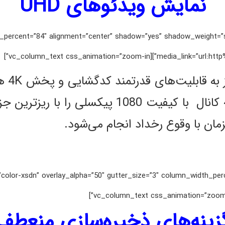
نمایش ویدئوهای UHD
 media_width_percent=”84″ alignment=”center” shadow=”yes” shadow_weig
media_link=”url:http%3A%2F%2Fi
مینی 
سقف 1 کانال با کیفیت 4K UHD و 4 کانال با کی
ان با وقوع رخداد انجام می‌شود.
percent=”0″ back_color=”color-xsdn” overlay_alpha=”50″ gutter_size=”3″ column_width_
زینه‌های ذخیره‌سازی منعطف