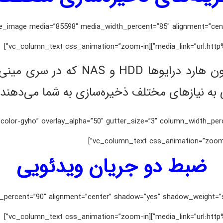
mn_text][vc_single_image media=”85598″ media_width_percent=”85″ alignment
media_link=”url:http%3A%2F%2Fi
به نیازهای مختلف ذخیره‌سازی به شما می‌دهند.
percent=”0″ back_color=”color-gyho” overlay_alpha=”50″ gutter_size=”3″ column_width_
ضبط دو جریان ویدئویی
 media_width_percent=”90″ alignment=”center” shadow=”yes” shadow_weig
media_link=”url:http%3A%2F%2Fi