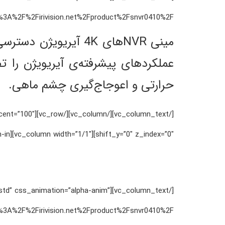
rivision.net%2Fproduct%2Fsnvr0410%2F”][vc_column_text css_animation=”zoom-in”]
مینی NVRهای 4K آیری
حرارتی و اعوجاج‌گیری چشم ماهی.
percent=”100″
shift_y=”0″ z_index=”0″][vc_column width=”1/1″][vc_column_text css_animation=”zoom-in”]
ht=”std” css_animation=”alpha-anim”
rivision.net%2Fproduct%2Fsnvr0410%2F”][vc_column_text css_animation=”zoom-in”]