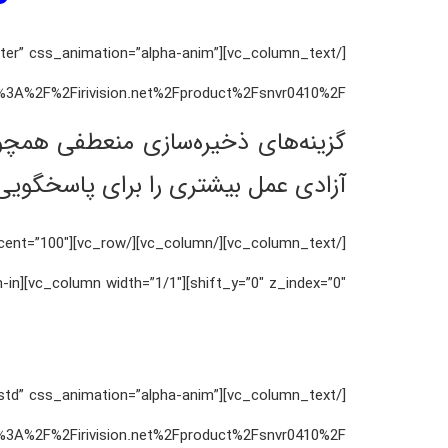
=”center” css_animation=”alpha-anim”
rivision.net%2Fproduct%2Fsnvr0410%2F”][vc_column_text css_animation=”zoom-in”]
آزادی عمل بیشتری را برای پاسخگویی 
percent=”100″
shift_y=”0″ z_index=”0″][vc_column width=”1/1″][vc_column_text css_animation=”zoom-in”]
ht=”std” css_animation=”alpha-anim”
rivision.net%2Fproduct%2Fsnvr0410%2F”][vc_column_text css_animation=”zoom-in”]